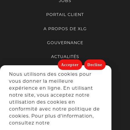
JOBS
PORTAIL CLIENT
A PROPOS DE XLG
GOUVERNANCE
ACTUALITÉS
Accepter
Decline
PORTFOLIO
Nous utilisons des cookies pour
vous donner la meilleure
expérience en ligne. En utilisant
notre site, vous acceptez notre
SUIVEZ-NOUS
utilisation des cookies en
conformité avec notre politique de
cookies. Pour plus d'information,
consultez notre
politique en matière de cookies et de