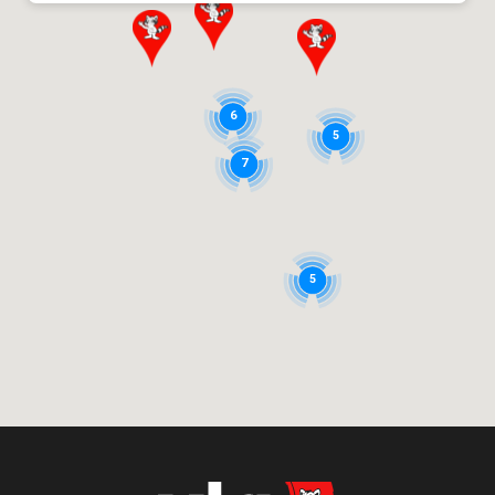
Plus d’info
XLG HOUTHALEN
Centrum-zuid, 1042
6
5
3530 Houthalen-Helchteren
7
Plus d’info
XLG FACILITY LIBRAMONT
5
Avenue de Bouillon, 54
6800 Libramont-Chevigny
Plus d’info
XLG SUARLÉE