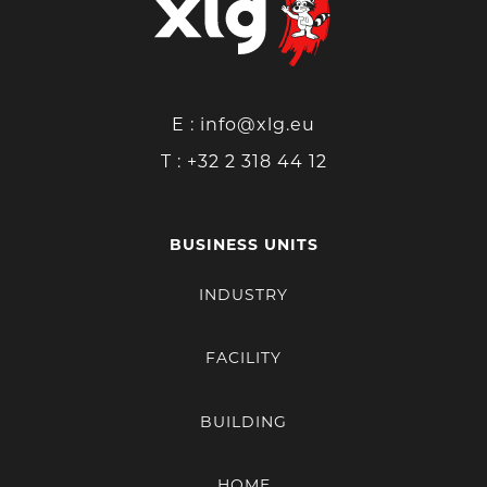
Rue de l'Artisanat, 10
5020 Namur
Plus d’info
E :
info@xlg.eu
XLG BUILDING LIBRAMONT
T :
+32 2 318 44 12
Avenue de Bouillon, 54
6800 Libramont-Chevigny
BUSINESS UNITS
Plus d’info
INDUSTRY
XLG FLEURUS
FACILITY
Chaussée de Gilly, 299
6220 Fleurus
BUILDING
Plus d’info
HOME