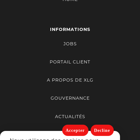
XLG FACILITY BRUSSELS - BELCCO - NETTOYAGE
ET DÉSINFECTION DE BUREAUX ET
INFORMATIONS
D'INDUSTRIES
JOBS
Avenue Du Four À Briques, 5
1140 Evere
PORTAIL CLIENT
Plus d’info
A PROPOS DE XLG
XLG GENT
GOUVERNANCE
Galveston - Wiedauwkaai, 52
9000 Gent
ACTUALITÉS
Plus d’info
Accepter
Decline
PORTFOLIO