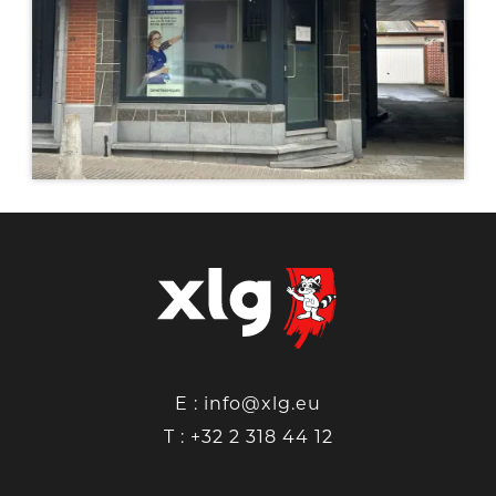
E :
info@xlg.eu
T :
+32 2 318 44 12