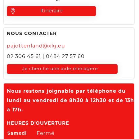
Itinéraire
NOUS CONTACTER
pajottenland@xlg.eu
02 306 45 61
|
0484 27 57 60
Je cherche une aide-ménagère
Nous restons joignable par téléphone du
lundi au vendredi de 8h30 à 12h30 et de 13h
à 17h.
HEURES D'OUVERTURE
Samedi
Fermé